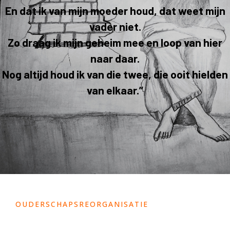
En dat ik van mijn moeder houd, dat weet mijn
vader niet.
Zo draag ik mijn geheim mee en loop van hier
naar daar.
Nog altijd houd ik van die twee, die ooit hielden
van elkaar.”
OUDERSCHAPSREORGANISATIE