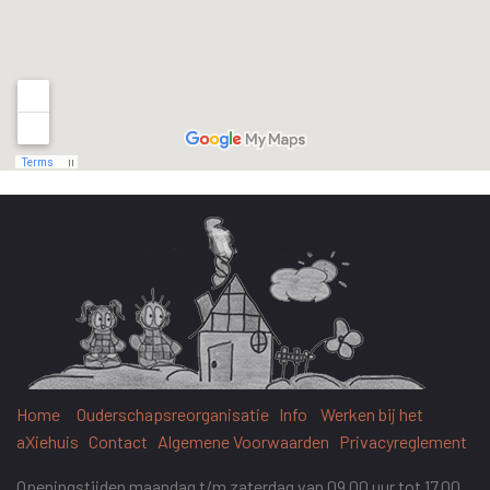
Home
Ouderschapsreorganisatie
Info
Werken bij het
aXiehuis
Contact
Algemene Voorwaarden
Privacyreglement
Openingstijden maandag t/m zaterdag van 09.00 uur tot 17.00