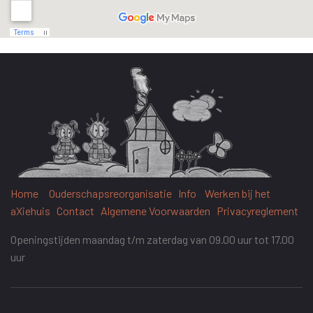
Home
Ouderschapsreorganisatie
Info
Werken bij het
aXiehuis
Contact
Algemene Voorwaarden
Privacyreglement
Openingstijden maandag t/m zaterdag van 09.00 uur tot 17.00
uur